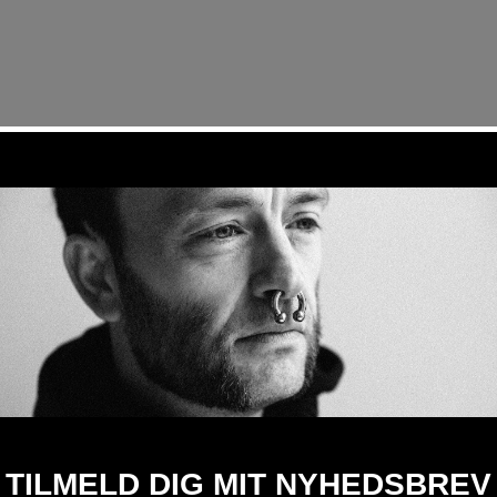
SOFT BOYS
‘Soft Boys’ (2023) er ti novell
en landsby i Danmark. Alle dre
på hver deres måde. Måske fors
koderne, eller også er de ligeg
Det er fortællinger om at vær
om ensomhed og frygt, forels
ømhed og omsorg i en kold og