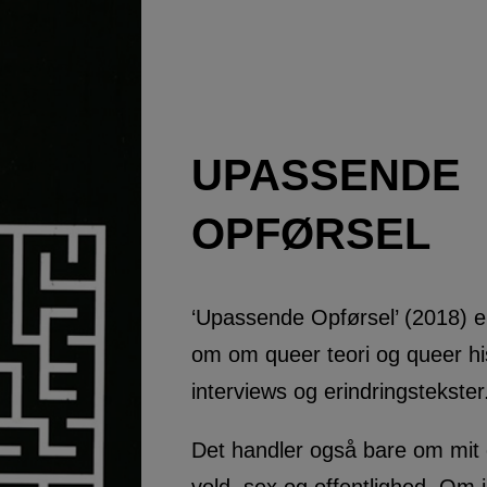
UPASSENDE
OPFØRSEL
‘Upassende Opførsel’ (2018) e
om om queer teori og queer hi
interviews og erindringstekster
Det handler også bare om mit 
vold, sex og offentlighed. Om i