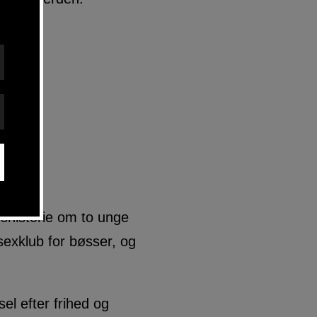
shistorie om to unge
exklub for bøsser, og
l efter frihed og