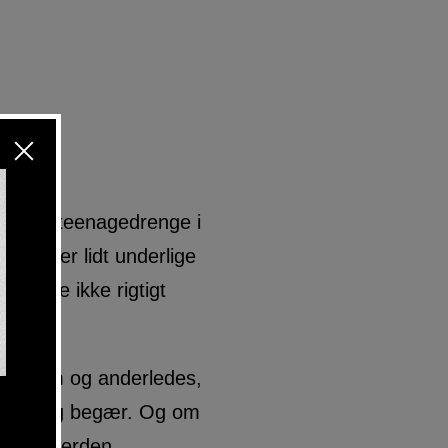
er om ti teenagedrenge i
ngene er lidt underlige
tår de ikke rigtigt
lade.
e følsom og anderledes,
kelse og begær. Og om
 hård verden.