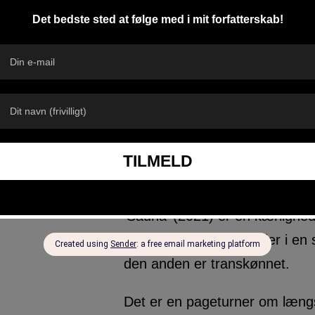
Køb nu
Læs mere
SAUNA
‘Sauna’ (2021) er en kærlighed
mænd. Den ene arbejder i en s
den anden er transkønnet.
Det er en pageturner om længse