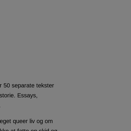
r 50 separate tekster
storie. Essays,
.
eget queer liv og om
kke at fatte en skid og