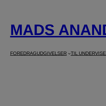
Spring
til
indhold
MADS ANAN
FOREDRAG
UDGIVELSER
TIL UNDERVIS