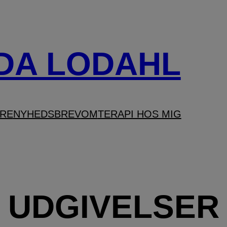
DA LODAHL
ERE
NYHEDSBREV
OM
TERAPI HOS MIG
UDGIVELSER