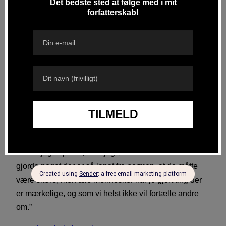
INTERVIEW PÅ KONFRONT
“‘Soft Boys’ er meget umiddelbar, i takt med romanen
Sauna. Soft Boys siger tingene, som de er og bruger
ikke tid på at pynte ting, der ikke er normativt kønne,
men derimod menneskelige. I 9 ud af 10 af novellerne
nåede jeg et punkt, hvor jeg følte at karaktererne
gjorde noget der er så langt fra normen, at de måtte
være skøre, men alle mennesker har jo gjort ting der
er mærkelige, og som vi helst ikke vil fortælle andre
om.”