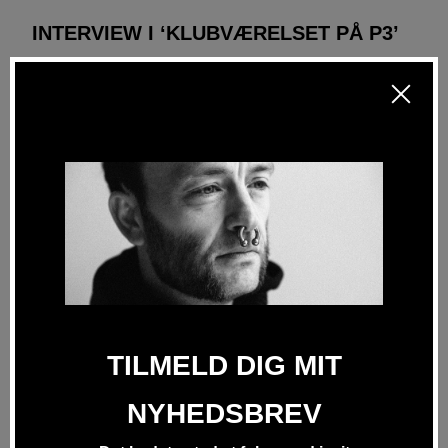
INTERVIEW I ‘KLUBVÆRELSET PÅ P3’
I dette gamle interview fra 2009 kommer jeg til at
afsløre en helt masse oplevelser fra mit eget liv, som
mange år senere kommer til at give inspiration til
nogle af historierne i Soft Boys. Klubværelset var et
radio-program for unge, og i denne udsendelse er
temaet: Den første gang.