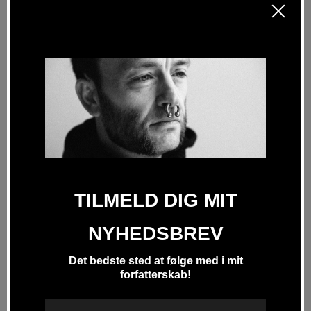
GAYLIENATION er historien om
George Michaels liv, kampe og karriere,
men det er også Mads Ananda Lodahls
egen meget personlige historie om sit
liv – og den måde, det er blevet påvirket
af George Michael.
Er det hele historien om
George Michael?