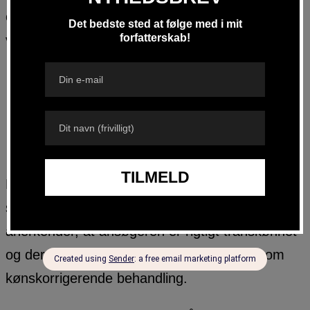
oplevede forventninger end på at træffe
velovervejede beslutninger.”
Kønsnormer har store
konsekvenser
Der er altså nogle kønsstereotype normer, der
skal opfyldes, før psykologerne på SK
anerkender, at ansøgeren er rigtigt transkønnet
og derefter godkender ansøgerens ønske om
kønskorrigerende behandling.