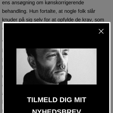
ens ansøgning om kønskorrigerende
behandling. Hun fortalte, at nogle folk slår
knuder på sig selv for at opfylde de krav, som
(de regner med, at) SK har til dem.
“… der er eksempler på, at ansøgere såvel som
behandlere har beskrevet livsfortællinger,
påklædning osv. mere kønsstereotypt, for at
kønsskiftet kan godkendes. På den måde kan
udredningen få ansøgere til at ændre deres
adfærd, holde oplysninger tilbage eller på en
anden måde forhindre en fri dialog mellem
behandler og ansøger. Ansøgeren kan blive
mere fokuseret på at opfylde behandlerens