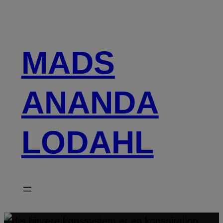
Spring
til
indhold
MADS
ANANDA
LODAHL